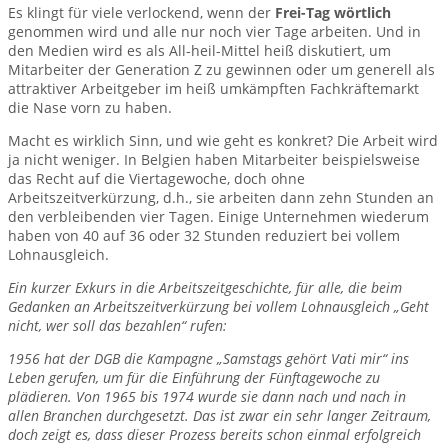
Es klingt für viele verlockend, wenn der
Frei-Tag wörtlich
genommen wird und alle nur noch vier Tage arbeiten. Und in
den Medien wird es als All-heil-Mittel heiß diskutiert, um
Mitarbeiter der Generation Z zu gewinnen oder um generell als
attraktiver Arbeitgeber im heiß umkämpften Fachkräftemarkt
die Nase vorn zu haben.
Macht es wirklich Sinn, und wie geht es konkret? Die Arbeit wird
ja nicht weniger. In Belgien haben Mitarbeiter beispielsweise
das Recht auf die Viertagewoche, doch ohne
Arbeitszeitverkürzung, d.h., sie arbeiten dann zehn Stunden an
den verbleibenden vier Tagen. Einige Unternehmen wiederum
haben von 40 auf 36 oder 32 Stunden reduziert bei vollem
Lohnausgleich.
Ein kurzer Exkurs in die Arbeitszeitgeschichte, für alle, die beim
Gedanken an Arbeitszeitverkürzung bei vollem Lohnausgleich „Geht
nicht, wer soll das bezahlen“ rufen:
1956 hat der DGB die Kampagne „Samstags gehört Vati mir“ ins
Leben gerufen, um für die Einführung der Fünftagewoche zu
plädieren. Von 1965 bis 1974 wurde sie dann nach und nach in
allen Branchen durchgesetzt. Das ist zwar ein sehr langer Zeitraum,
doch zeigt es, dass dieser Prozess bereits schon einmal erfolgreich