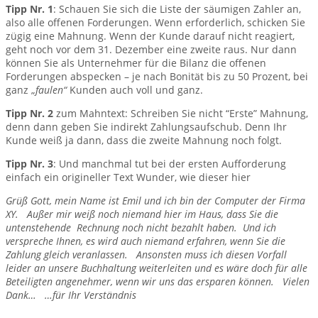
Tipp Nr. 1
: Schauen Sie sich die Liste der säumigen Zahler an,
also alle offenen Forderungen. Wenn erforderlich, schicken Sie
zügig eine Mahnung. Wenn der Kunde darauf nicht reagiert,
geht noch vor dem 31. Dezember eine zweite raus. Nur dann
können Sie als Unternehmer für die Bilanz die offenen
Forderungen abspecken – je nach Bonität bis zu 50 Prozent, bei
ganz „
faulen“
Kunden auch voll und ganz.
Tipp Nr. 2
zum Mahntext: Schreiben Sie nicht “Erste” Mahnung,
denn dann geben Sie indirekt Zahlungsaufschub. Denn Ihr
Kunde weiß ja dann, dass die zweite Mahnung noch folgt.
Tipp Nr. 3
: Und manchmal tut bei der ersten Aufforderung
einfach ein origineller Text Wunder, wie dieser hier
Grüß Gott, mein Name ist Emil und ich bin der Computer der Firma
XY.
Außer mir weiß noch niemand hier im Haus, dass Sie die
untenstehende Rechnung noch nicht bezahlt haben. Und ich
verspreche Ihnen, es wird auch niemand erfahren, wenn Sie die
Zahlung gleich veranlassen.
Ansonsten muss ich diesen Vorfall
leider an unsere Buchhaltung weiterleiten und es wäre doch für alle
Beteiligten angenehmer, wenn wir uns das ersparen können.
Vielen
Dank…
…für Ihr Verständnis