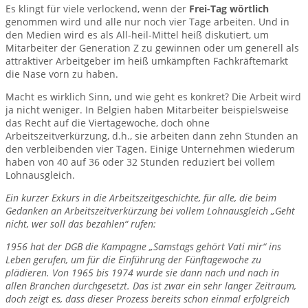
Es klingt für viele verlockend, wenn der
Frei-Tag wörtlich
genommen wird und alle nur noch vier Tage arbeiten. Und in
den Medien wird es als All-heil-Mittel heiß diskutiert, um
Mitarbeiter der Generation Z zu gewinnen oder um generell als
attraktiver Arbeitgeber im heiß umkämpften Fachkräftemarkt
die Nase vorn zu haben.
Macht es wirklich Sinn, und wie geht es konkret? Die Arbeit wird
ja nicht weniger. In Belgien haben Mitarbeiter beispielsweise
das Recht auf die Viertagewoche, doch ohne
Arbeitszeitverkürzung, d.h., sie arbeiten dann zehn Stunden an
den verbleibenden vier Tagen. Einige Unternehmen wiederum
haben von 40 auf 36 oder 32 Stunden reduziert bei vollem
Lohnausgleich.
Ein kurzer Exkurs in die Arbeitszeitgeschichte, für alle, die beim
Gedanken an Arbeitszeitverkürzung bei vollem Lohnausgleich „Geht
nicht, wer soll das bezahlen“ rufen:
1956 hat der DGB die Kampagne „Samstags gehört Vati mir“ ins
Leben gerufen, um für die Einführung der Fünftagewoche zu
plädieren. Von 1965 bis 1974 wurde sie dann nach und nach in
allen Branchen durchgesetzt. Das ist zwar ein sehr langer Zeitraum,
doch zeigt es, dass dieser Prozess bereits schon einmal erfolgreich