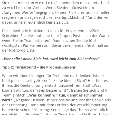
Sie nicht mehr tun w e r d e n (Sie bemerken den Unterschied
zu w o l l e n). Ihr Vorteil: Wenn Sie demnächst einem
„Aufgaben-Werfer“ begegnen, können Sie klarer und schneller
reagieren und sagen nicht reflexartig: „Mach ich“ (und denken
dabei: ungern, eigentlich keine Zeit …).
Diese Methode funktioniert auch für Projekte/Ideen/Ziele:
Schreiben Sie alles auf eine Liste (super: Post-its an der Wand,
wenn Sie im Team arbeiten). Dann suchen Sie die fünf
wichtigsten Punkte heraus – die anderen landen (erst mal) auf
der Not-to-do-Liste.
„Wer selbst keine Ziele hat, wird leicht zum Ziel anderer“
Tipp 2: Turnaround – die Problemumkehr
Wenn wir über Lösungen für Probleme nachdenken, ist der
Kopf plötzlich „eingefroren“ – keine Idee in Sicht? Hier hilft es
Ihnen, die Denkrichtung einfach umzukehren. Statt: „Was
können wir tun, damit es besser wird?“, fragen Sie sich und Ihr
Team einfach:
„Was können wir tun, damit es schlimmer
wird?“
„Negativ“ Denken ist hier positiv und löst Ihr Gehirn aus
der Erstarrung. Denn mit dem Fördern der Verschlimmerung
haben Sie schon Erfahrung: Sonst läge das Thema vermutlich
gar nicht als „Problem“ auf dem Tisch. Lassen Sie Ihrer „bösen“