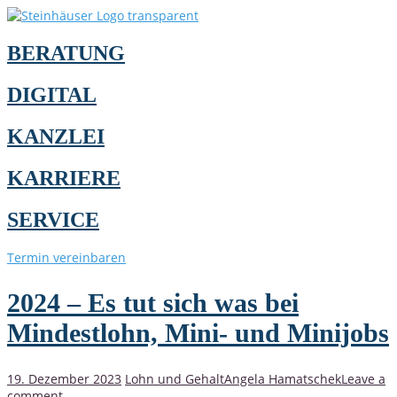
BERATUNG
DIGITAL
KANZLEI
KARRIERE
SERVICE
Termin vereinbaren
2024 – Es tut sich was bei
Mindestlohn, Mini- und Minijobs
19. Dezember 2023
Lohn und Gehalt
Angela Hamatschek
Leave a
comment