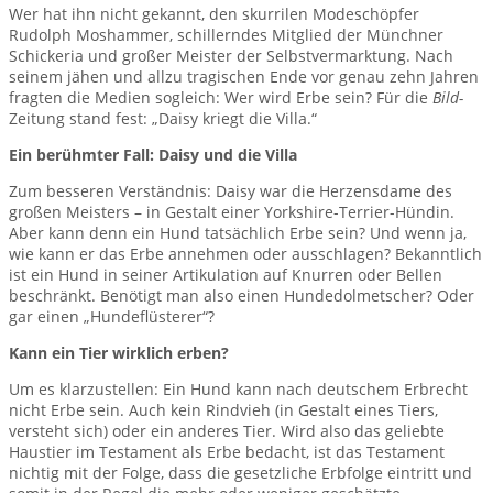
Wer hat ihn nicht gekannt, den skurrilen Modeschöpfer
Rudolph Moshammer, schillerndes Mitglied der Münchner
Schickeria und großer Meister der Selbstvermarktung. Nach
seinem jähen und allzu tragischen Ende vor genau zehn Jahren
fragten die Medien sogleich: Wer wird Erbe sein? Für die
Bild-
Zeitung stand fest: „Daisy kriegt die Villa.“
Ein berühmter Fall: Daisy und die Villa
Zum besseren Verständnis: Daisy war die Herzensdame des
großen Meisters – in Gestalt einer Yorkshire-Terrier-Hündin.
Aber kann denn ein Hund tatsächlich Erbe sein? Und wenn ja,
wie kann er das Erbe annehmen oder ausschlagen? Bekanntlich
ist ein Hund in seiner Artikulation auf Knurren oder Bellen
beschränkt. Benötigt man also einen Hundedolmetscher? Oder
gar einen „Hundeflüsterer“?
Kann ein Tier wirklich erben?
Um es klarzustellen: Ein Hund kann nach deutschem Erbrecht
nicht Erbe sein. Auch kein Rindvieh (in Gestalt eines Tiers,
versteht sich) oder ein anderes Tier. Wird also das geliebte
Haustier im Testament als Erbe bedacht, ist das Testament
nichtig mit der Folge, dass die gesetzliche Erbfolge eintritt und