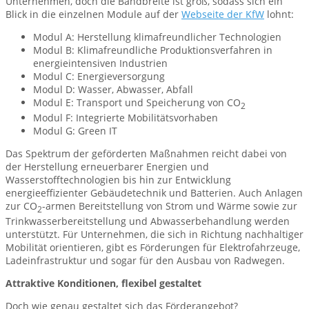
Unternehmen, doch die Bandbreite ist groß, sodass sich ein
Blick in die einzelnen Module auf der
Webseite der KfW
lohnt:
Modul A: Herstellung klimafreundlicher Technologien
Modul B: Klimafreundliche Produktionsverfahren in
energieintensiven Industrien
Modul C: Energieversorgung
Modul D: Wasser, Abwasser, Abfall
Modul E: Transport und Speicherung von CO
2
Modul F: Integrierte Mobilitätsvorhaben
Modul G: Green IT
Das Spektrum der geförderten Maßnahmen reicht dabei von
der Herstellung erneuerbarer Energien und
Wasserstofftechnologien bis hin zur Entwicklung
energieeffizienter Gebäudetechnik und Batterien. Auch Anlagen
zur CO
-armen Bereitstellung von Strom und Wärme sowie zur
2
Trinkwasserbereitstellung und Abwasserbehandlung werden
unterstützt. Für Unternehmen, die sich in Richtung nachhaltiger
Mobilität orientieren, gibt es Förderungen für Elektrofahrzeuge,
Ladeinfrastruktur und sogar für den Ausbau von Radwegen.
Attraktive Konditionen, flexibel gestaltet
Doch wie genau gestaltet sich das Förderangebot?