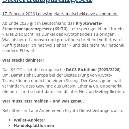
17. Februar 2026
Lotse
Angela Hamatschek
Leave a comment
Ab Ende 2025 gilt in Deutschland das
Kryptowerte-
Steuertransparenzgesetz (KStTG)
– ein sperriger Name für ein
klares Ziel: Licht ins Dunkel des Kryptohandels zu bringen.
Was bisher oft anonym und grenzüberschreitend verlief, wird
künftig steuerlich nachvollziehbar – und das nicht nur national,
sondern EU-weit.
Was steckt dahinter?
Das KStTG setzt die europäische
DAC8-Richtlinie (2023/2226)
um. Damit zieht Europa bei der Besteuerung von Krypto-
Transaktionen endlich an einem Strang. Der Gesetzgeber will
verhindern, dass Gewinne aus Bitcoin, Ether & Co. unbemerkt
bleiben – und schafft dafür ein dichtes Netz an Meldepflichten.
Wer muss jetzt melden – und was genau?
Betroffen sind alle Anbieter von Krypto-Dienstleistungen, also:
Wallet-Anbieter
Handelsplattformen