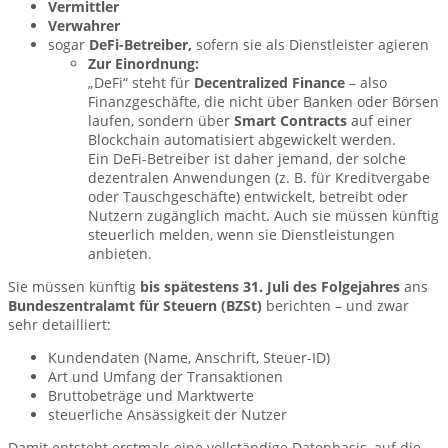
Vermittler
Verwahrer
sogar
DeFi-Betreiber,
sofern sie als Dienstleister agieren
Zur Einordnung:
„DeFi“ steht für
Decentralized Finance
– also
Finanzgeschäfte, die nicht über Banken oder Börsen
laufen, sondern über
Smart Contracts
auf einer
Blockchain automatisiert abgewickelt werden.
Ein DeFi-Betreiber ist daher jemand, der solche
dezentralen Anwendungen (z. B. für Kreditvergabe
oder Tauschgeschäfte) entwickelt, betreibt oder
Nutzern zugänglich macht. Auch sie müssen künftig
steuerlich melden, wenn sie Dienstleistungen
anbieten.
Sie müssen künftig
bis spätestens 31. Juli des Folgejahres
ans
Bundeszentralamt für Steuern (BZSt)
berichten – und zwar
sehr detailliert:
Kundendaten (Name, Anschrift, Steuer-ID)
Art und Umfang der Transaktionen
Bruttobeträge und Marktwerte
steuerliche Ansässigkeit der Nutzer
Damit entsteht erstmals eine vollständige Datenbasis, auf die